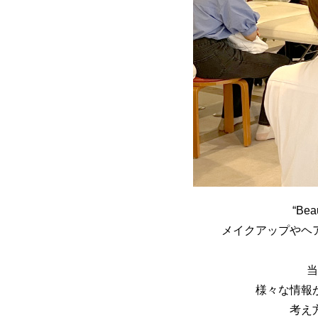
“B
メイクアップやヘ
当
様々な情報
考え