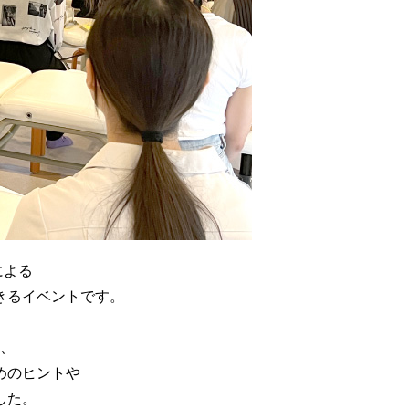
による
きるイベントです。
、
めのヒントや
した。