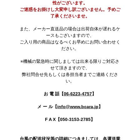
性がございます。
ご迷惑をお掛けし大変申し訳ございません。予めご
了承くださいませ。
また、メーカー直送品の場合は出荷自体が遅れるケ
ースもございますので、
ご入り用の商品はなるべくお早めにお問い合わせく
ださい。
※機械の緊急時に関しましては出来る限りご対応さ
せて頂きますので、
弊社問合せ先もしくは各担当者までご連絡くださ
い。
お 電 話【
06-6223-4757
】
メ ー ル【
info@www.bcara.jp
】
F A X【050-3153-2785】
台風の配送状況等の詳細につきましては、各運送業