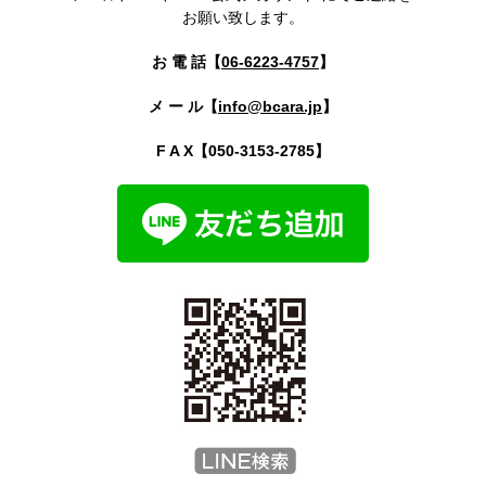
お願い致します。
お 電 話【
06-6223-4757
】
メ ー ル【
info@bcara.jp
】
F A X【050-3153-2785】